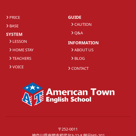
GUIDE
PRICE
CAUTION
BASE
Q&A
SYSTEM
LESSON
INFORMATION
HOME STAY
ABOUT US
TEACHERS
BLOG
VOICE
CONTACT
〒252-0011
神奈川県座間市相武台3-22-8 朝日MS-202