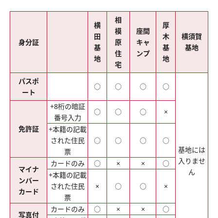
相
横
厚
模
座間
田
木
横須賀
身分証
原
キャ
基
基
基地
住
ンプ
地
地
宅
パスポ
○
○
○
○
ート
+8桁の暗証
○
○
○
×
番号入力
免許証
+本籍の記載
された住民
○
○
○
○
基地には
票
入りませ
カードのみ
○
×
×
○
マイナ
ん
+本籍の記載
ンバー
された住民
×
○
○
×
カード
票
カードのみ
○
×
×
○
写真付