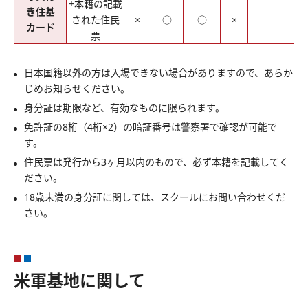
+本籍の記載
き住基
された住民
×
○
○
×
カード
票
日本国籍以外の方は入場できない場合がありますので、あらか
じめお知らせください。
身分証は期限など、有効なものに限られます。
免許証の8桁（4桁×2）の暗証番号は警察署で確認が可能で
す。
住民票は発行から3ヶ月以内のもので、必ず本籍を記載してく
ださい。
18歳未満の身分証に関しては、スクールにお問い合わせくだ
さい。
米軍基地に関して