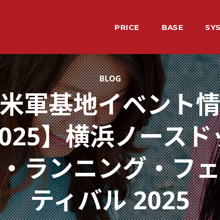
PRICE
BASE
SY
料金
レッスン場所
シ
LE
HO
TE
VO
BU
レッ
ホー
先生
生徒
イン
米軍基地イベント
2025】横浜ノースド
・ランニング・フ
ティバル 2025