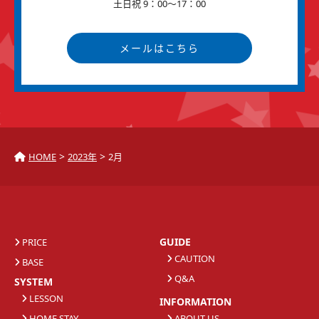
土日祝 9：00～17：00
メールはこちら
>
>
HOME
2023年
2月
GUIDE
PRICE
CAUTION
BASE
Q&A
SYSTEM
LESSON
INFORMATION
HOME STAY
ABOUT US