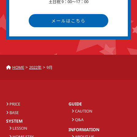
土日祝 9：00～17：00
メールはこちら
>
>
HOME
2022年
9月
GUIDE
PRICE
CAUTION
BASE
Q&A
SYSTEM
LESSON
INFORMATION
HOME STAY
ABOUT US