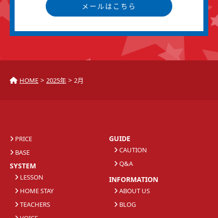
メールはこちら
>
>
HOME
2025年
2月
GUIDE
PRICE
CAUTION
BASE
Q&A
SYSTEM
LESSON
INFORMATION
HOME STAY
ABOUT US
TEACHERS
BLOG
VOICE