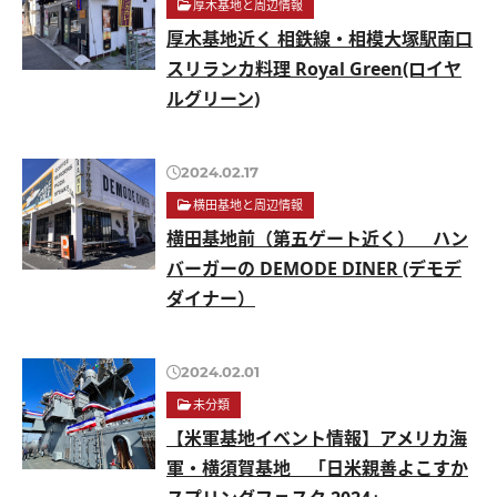
厚木基地と周辺情報
厚木基地近く 相鉄線・相模大塚駅南口
スリランカ料理 Royal Green(ロイヤ
ルグリーン)
2024.02.17
横田基地と周辺情報
横田基地前（第五ゲート近く） ハン
バーガーの DEMODE DINER (デモデ
ダイナー）
2024.02.01
未分類
【米軍基地イベント情報】アメリカ海
軍・横須賀基地 「日米親善よこすか