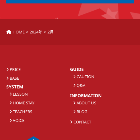
>
>
HOME
2024年
2月
GUIDE
PRICE
CAUTION
BASE
Q&A
SYSTEM
LESSON
INFORMATION
HOME STAY
ABOUT US
TEACHERS
BLOG
VOICE
CONTACT