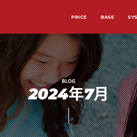
PRICE
BASE
SY
料金
レッスン場所
シ
LE
HO
TE
VO
BU
レッ
ホー
先生
生徒
イン
2024年7月