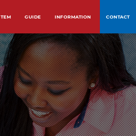
STEM
GUIDE
INFORMATION
CONTACT
ステム
ご利用案内
基本情報
お問い合わせ
SSON
ME STAY
ACHERS
ICE
SINESS SUPPORT
CAUTION
Q&A
ABOUT US
BLOG
スン
ムステイ
紹介
様の声
バウンド接客トレーニング
注意事項
よくある質問
私たちについて
ブログ