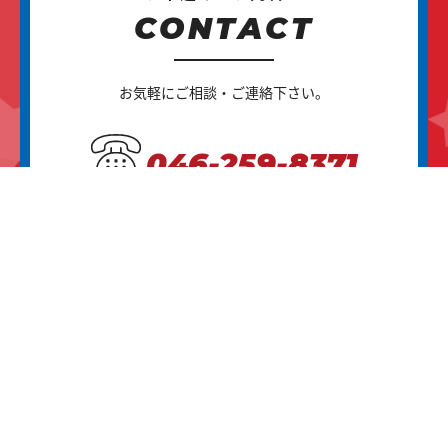
CONTACT
お気軽にご相談・ご連絡下さい。
046-259-8371
平日 9：00～20：00
土日祝 9：00～17：00
メールはこちら
>
>
HOME
横須賀基地と周辺情報
Carl’s Jr. (カールスジュニア）