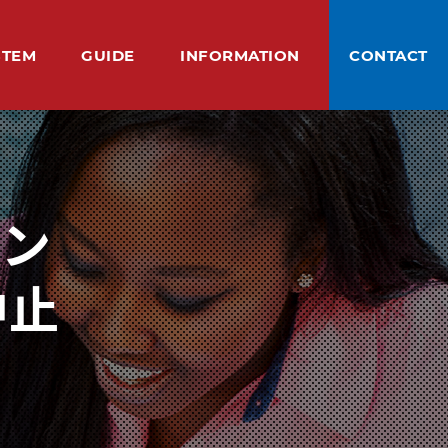
STEM
GUIDE
INFORMATION
CONTACT
ステム
ご利用案内
基本情報
お問い合わせ
SSON
ME STAY
ACHERS
ICE
SINESS SUPPORT
CAUTION
Q&A
ABOUT US
BLOG
スン
ムステイ
紹介
様の声
バウンド接客トレーニング
注意事項
よくある質問
私たちについて
ブログ
レン
中止