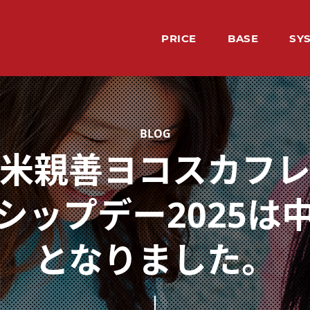
PRICE
BASE
SY
料金
レッスン場所
シ
LE
HO
TE
VO
BU
レッ
ホー
先生
生徒
イン
米親善ヨコスカフ
シップデー2025は
となりました。