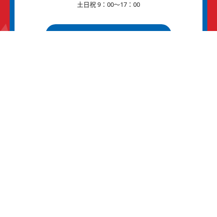
土日祝 9：00～17：00
メールはこちら
>
>
HOME
未分類
【米軍基地イベント情報】2022 横田基地 友好
祭 （Yokota Friend Ship Festival)
GUIDE
PRICE
CAUTION
BASE
Q&A
SYSTEM
LESSON