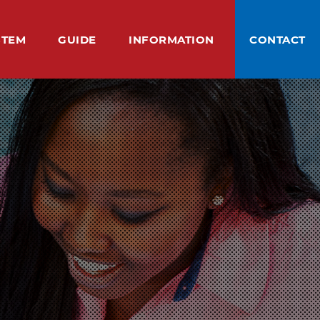
STEM
GUIDE
INFORMATION
CONTACT
ステム
ご利用案内
基本情報
お問い合わせ
SSON
ME STAY
ACHERS
ICE
SINESS SUPPORT
CAUTION
Q&A
ABOUT US
BLOG
スン
ムステイ
紹介
様の声
バウンド接客トレーニング
注意事項
よくある質問
私たちについて
ブログ
ト