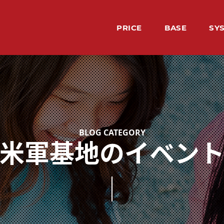
PRICE
BASE
SY
料金
レッスン場所
シ
LE
HO
TE
VO
BU
レッ
ホー
先生
生徒
イン
米軍基地のイベン