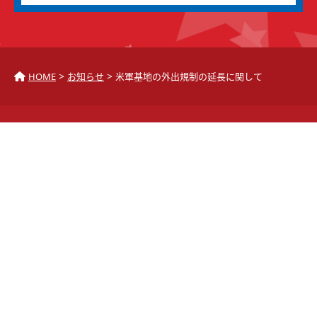
>
>
HOME
お知らせ
米軍基地の外出規制の延長に関して
GUIDE
PRICE
CAUTION
BASE
Q&A
SYSTEM
LESSON
INFORMATION
HOME STAY
ABOUT US
TEACHERS
BLOG
VOICE
CONTACT